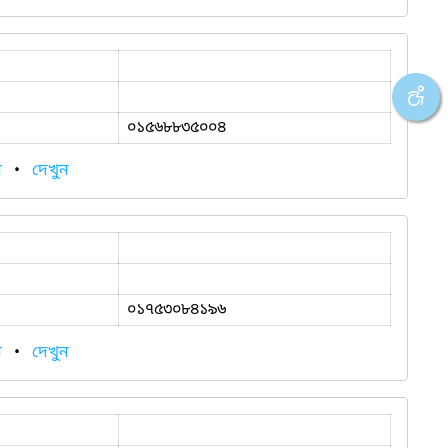
০১৫৬৮৮৩৫০০৪
ন
•
দেখুন
০১৭৫৩০৮৪১৯৬
ন
•
দেখুন