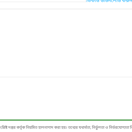
ভিকার্ড ডাউনলোড করু
ষ্ট দপ্তর কর্তৃক নিয়মিত হালনাগাদ করা হয়। তথ্যের যথার্থতা, নির্ভুলতা ও নির্ভরযোগ্যতা নিশ্