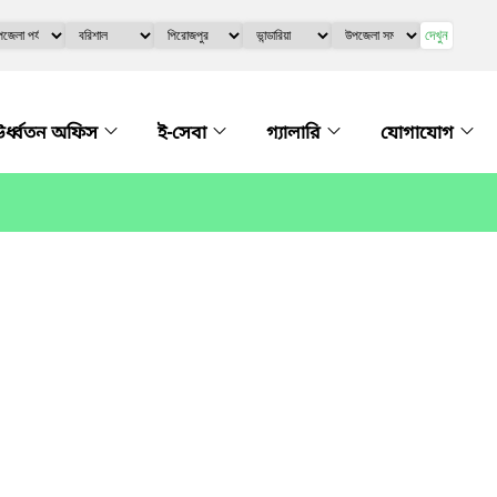
দেখুন
র্ধ্বতন অফিস
ই-সেবা
গ্যালারি
যোগাযোগ