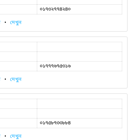
০১৭৩২৭৭৪২৪০
ন
•
দেখুন
০১৭৭৭৬৭৫৩১৬
ন
•
দেখুন
০১৭৫৮৭৩৩৮৮৪
ন
•
দেখুন