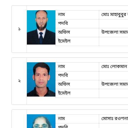
নাম
মোঃ মাহাবুবুর
পদবি
১
অফিস
উপজেলা সমাজস
ইমেইল
নাম
মোঃ লোকমান
পদবি
২
অফিস
উপজেলা সমাজস
ইমেইল
নাম
মোসাঃ রওশনা
পদবি