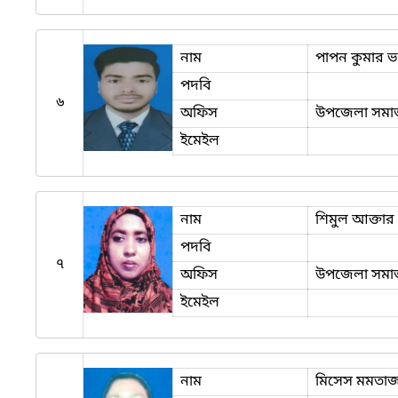
নাম
পাপন কুমার ভ
পদবি
৬
অফিস
উপজেলা সমাজস
ইমেইল
নাম
শিমুল আক্তার
পদবি
৭
অফিস
উপজেলা সমাজস
ইমেইল
নাম
মিসেস মমতা