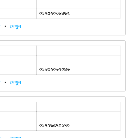
০১৭৫২০৩৮৪৯২
ন
•
দেখুন
০১৬৩২০৬২০৪৬
ন
•
দেখুন
০১৭২৯৫৭০১৭০