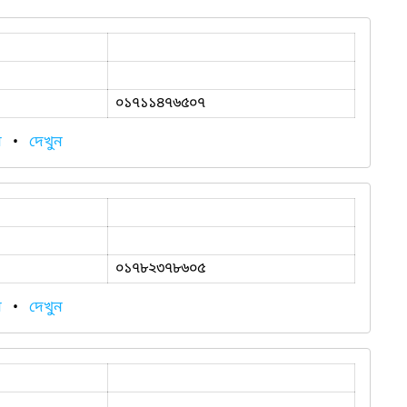
০১৭১১৪৭৬৫০৭
ন
•
দেখুন
০১৭৮২৩৭৮৬০৫
ন
•
দেখুন