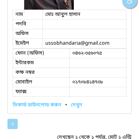
নাম
মোঃ আবুল হাসান
পদবি
অফিস
ইমেইল
ussobhandaria
@gmail.com
ফোন (অফিস)
০৪৬২-৩৫৬০৭৫
ইন্টারকম
কক্ষ নম্বর
মোবাইল
০১৭০৮৪১৪৭৩৮
ফ্যাক্স
ভিকার্ড ডাউনলোড করুন
•
দেখুন
১
দেখছেন ১ থেকে ১ পর্যন্ত, মোট ১ এন্ট্রি